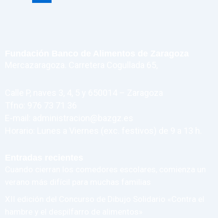
Fundación Banco de Alimentos de Zaragoza
Mercazaragoza. Carretera Cogullada 65,
Calle P, naves 3, 4, 5 y 650014 – Zaragoza
Tfno: 976 73 71 36
E-mail: administracion@bazgz.es
Horario: Lunes a Viernes (exc. festivos) de 9 a 13 h.
Entradas recientes
Cuando cierran los comedores escolares, comienza un
verano más difícil para muchas familias
XII edición del Concurso de Dibujo Solidario «Contra el
hambre y el despilfarro de alimentos»