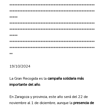
****************************************************
****************************************************
*****
****************************************************
****************************************************
*****
****************************************************
****************************************************
**
19/10/2024
La Gran Recogida es la
campaña solidaria más
importante del año
.
En Zaragoza y provincia, este año será del 22 de
noviembre al 1 de diciembre, aunque la
presencia de