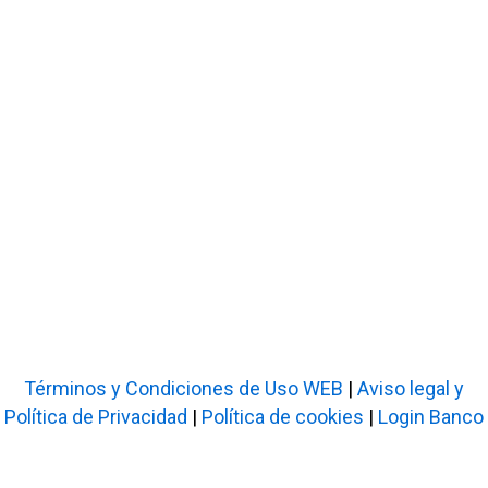
Tfno: 976 73 71 36
E-mail: administracion@bazgz.es
Horario: Lunes a Viernes (exc. festivos) de 9 a 13 h.
Entradas recientes
Cuando cierran los comedores escolares, comienza un
verano más difícil para muchas familias
XII edición del Concurso de Dibujo Solidario «Contra el
hambre y el despilfarro de alimentos»
Subvencionado por:
Términos y Condiciones de Uso WEB
|
Aviso legal y
Política de Privacidad
|
Política de cookies
|
Login Banco