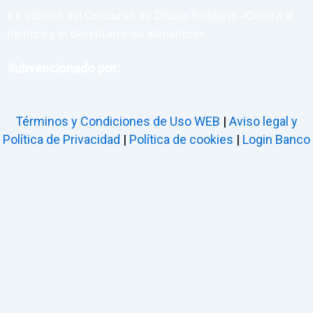
XII edición del Concurso de Dibujo Solidario «Contra el
hambre y el despilfarro de alimentos»
Subvencionado por:
Términos y Condiciones de Uso WEB
|
Aviso legal y
Política de Privacidad
|
Política de cookies
|
Login Banco