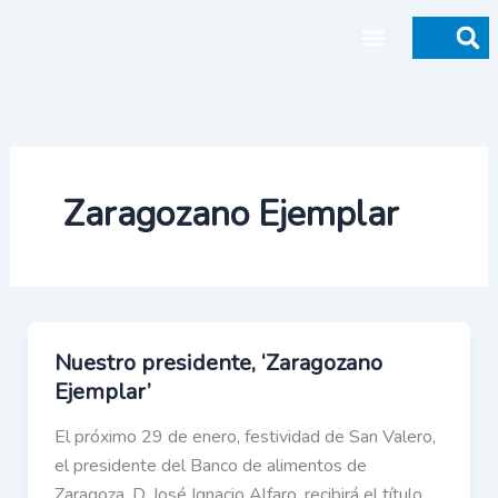
Ir
al
contenido
Donaciones y legados
Zaragozano Ejemplar
Nuestro presidente, ‘Zaragozano
Ejemplar’
El próximo 29 de enero, festividad de San Valero,
el presidente del Banco de alimentos de
Zaragoza, D. José Ignacio Alfaro, recibirá el título