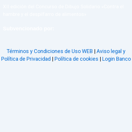
XII edición del Concurso de Dibujo Solidario «Contra el
hambre y el despilfarro de alimentos»
Subvencionado por:
Términos y Condiciones de Uso WEB
|
Aviso legal y
Política de Privacidad
|
Política de cookies
|
Login Banco