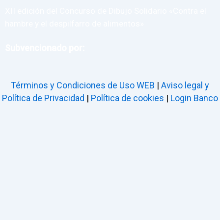
XII edición del Concurso de Dibujo Solidario «Contra el
hambre y el despilfarro de alimentos»
Subvencionado por:
Términos y Condiciones de Uso WEB
|
Aviso legal y
Política de Privacidad
|
Política de cookies
|
Login Banco