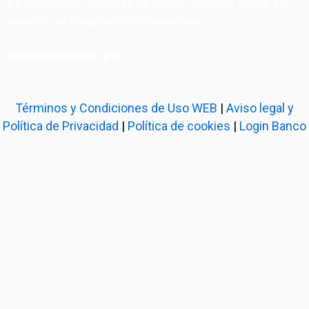
XII edición del Concurso de Dibujo Solidario «Contra el
hambre y el despilfarro de alimentos»
Subvencionado por:
Términos y Condiciones de Uso WEB
|
Aviso legal y
Política de Privacidad
|
Política de cookies
|
Login Banco