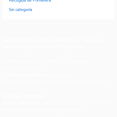
Recogida de Primavera
Sin categoría
Fundación Banco de Alimentos de Zaragoza
Mercazaragoza. Carretera Cogullada 65,
Calle P, naves 3, 4, 5 y 650014 – Zaragoza
Tfno: 976 73 71 36
E-mail: administracion@bazgz.es
Horario: Lunes a Viernes (exc. festivos) de 9 a 13 h.
Entradas recientes
Cuando cierran los comedores escolares, comienza un
verano más difícil para muchas familias