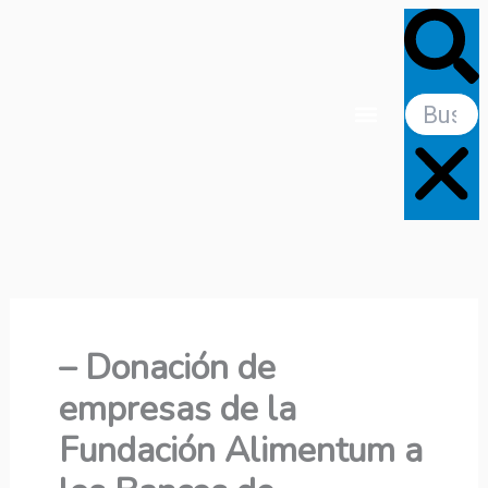
Ir
Buscar
al
contenido
Donaciones y legados
– Donación de
empresas de la
Fundación Alimentum a