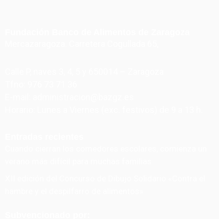
Fundación Banco de Alimentos de Zaragoza
Mercazaragoza. Carretera Cogullada 65,
Calle P, naves 3, 4, 5 y 650014 – Zaragoza
Tfno: 976 73 71 36
E-mail: administracion@bazgz.es
Horario: Lunes a Viernes (exc. festivos) de 9 a 13 h.
Entradas recientes
Cuando cierran los comedores escolares, comienza un
verano más difícil para muchas familias
XII edición del Concurso de Dibujo Solidario «Contra el
hambre y el despilfarro de alimentos»
Subvencionado por: