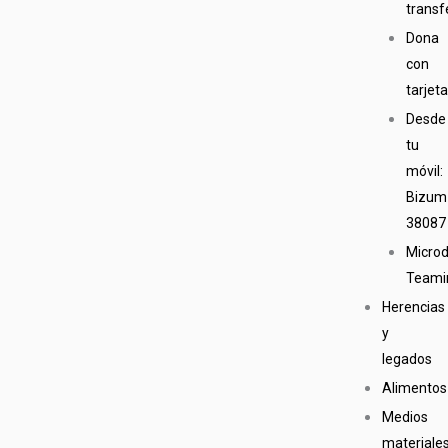
transf
Dona
con
tarjet
Desde
tu
móvil:
Bizum
38087
Micro
Teami
Herencias
y
legados
Alimentos
Medios
materiale