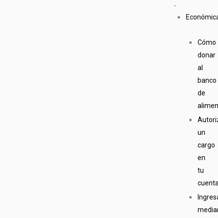
Económic
Cómo
donar
al
banco
de
alime
Autori
un
cargo
en
tu
cuent
Ingres
media