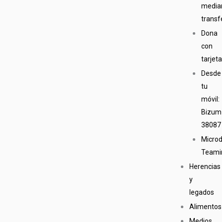
media
transf
Dona
con
tarjet
Desde
tu
móvil:
Bizum
38087
Micro
Teami
Herencias
y
legados
Alimentos
Medios