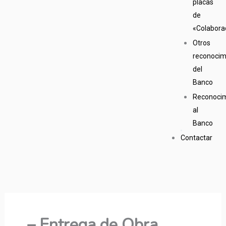
placas
de
«Colabora
Otros
reconocim
del
Banco
Reconoci
al
Banco
Contactar
– Entrega de Obra