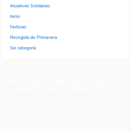
Iniciativas Solidarias
Inicio
Noticias
Recogida de Primavera
Sin categoría
Fundación Banco de Alimentos de Zaragoza
Mercazaragoza. Carretera Cogullada 65,
Calle P, naves 3, 4, 5 y 650014 – Zaragoza
Tfno: 976 73 71 36
E-mail: administracion@bazgz.es
Horario: Lunes a Viernes (exc. festivos) de 9 a 13 h.