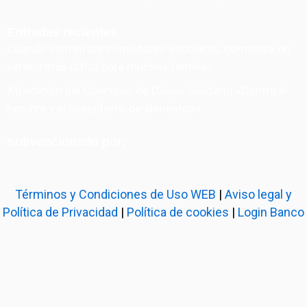
Entradas recientes
Cuando cierran los comedores escolares, comienza un
verano más difícil para muchas familias
XII edición del Concurso de Dibujo Solidario «Contra el
hambre y el despilfarro de alimentos»
Subvencionado por:
Términos y Condiciones de Uso WEB
|
Aviso legal y
Política de Privacidad
|
Política de cookies
|
Login Banco