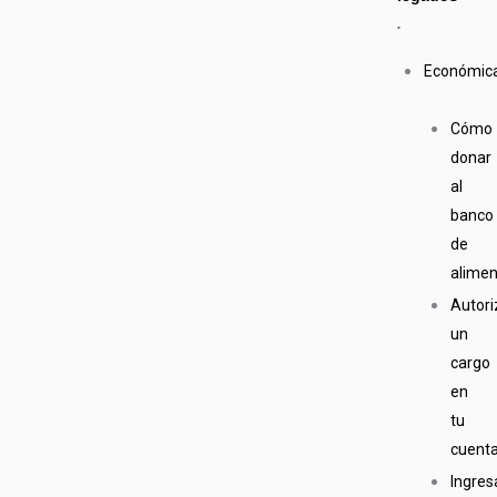
Económic
Cómo
donar
al
banco
de
alime
Autori
un
cargo
en
tu
cuent
Ingres