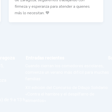
de Zaragoza, seguiremos trabajando con
firmeza y esperanza para atender a quienes
más lo necesitan. 💙
aragoza
Entradas recientes
S
5,
Cuando cierran los comedores escolares,
comienza un verano más difícil para muchas
familias
goza
XII edición del Concurso de Dibujo Solidario
«Contra el hambre y el despilfarro de
) de 9 a 13 h.
alimentos»