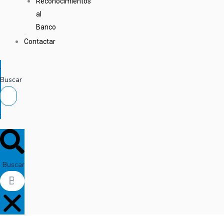
Reconocimientos
al
Banco
Contactar
Buscar
Buscar