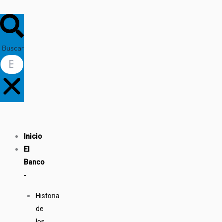
Buscar
Inicio
El
Banco
Historia
de
los