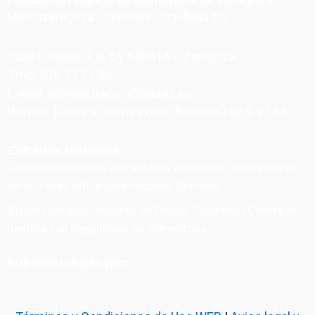
Mercazaragoza. Carretera Cogullada 65,
Calle P, naves 3, 4, 5 y 650014 – Zaragoza
Tfno: 976 73 71 36
E-mail: administracion@bazgz.es
Horario: Lunes a Viernes (exc. festivos) de 9 a 13 h.
Entradas recientes
Cuando cierran los comedores escolares, comienza un
verano más difícil para muchas familias
XII edición del Concurso de Dibujo Solidario «Contra el
hambre y el despilfarro de alimentos»
Subvencionado por: