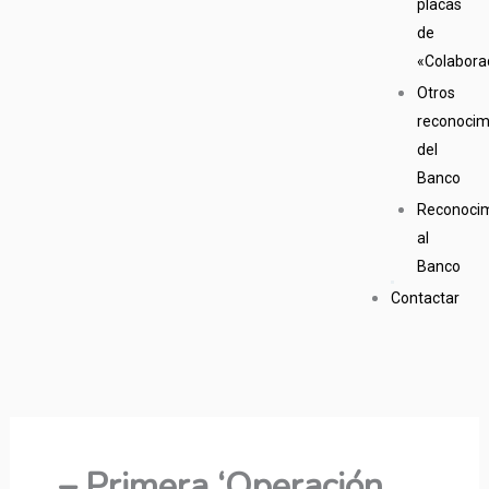
placas
de
«Colabora
Otros
reconocim
del
Banco
Reconoci
al
Banco
Contactar
– Primera ‘Operación