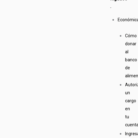
Económic
Cómo
donar
al
banco
de
alime
Autori
un
cargo
en
tu
cuent
Ingres