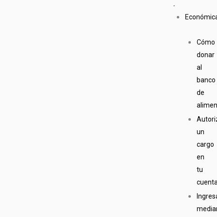
Económic
Cómo
donar
al
banco
de
alime
Autori
un
cargo
en
tu
cuent
Ingres
media