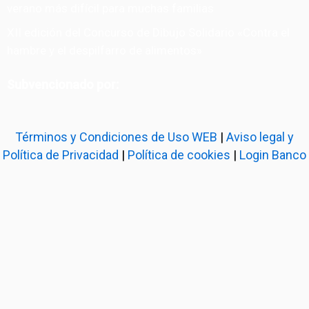
verano más difícil para muchas familias
XII edición del Concurso de Dibujo Solidario «Contra el
hambre y el despilfarro de alimentos»
Subvencionado por:
Términos y Condiciones de Uso WEB
|
Aviso legal y
Política de Privacidad
|
Política de cookies
|
Login Banco