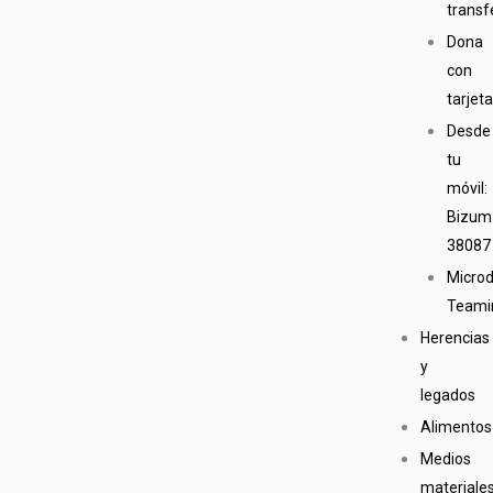
transf
Dona
con
tarjet
Desde
tu
móvil:
Bizum
38087
Micro
Teami
Herencias
y
legados
Alimentos
Medios
materiale