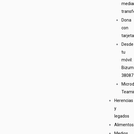
media
transf
Dona
con
tarjet
Desde
tu
móvil:
Bizum
38087
Micro
Teami
Herencias
y
legados
Alimentos
Medios