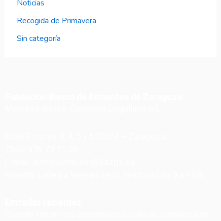
Noticias
Recogida de Primavera
Sin categoría
Fundación Banco de Alimentos de Zaragoza
Mercazaragoza. Carretera Cogullada 65,
Calle P, naves 3, 4, 5 y 650014 – Zaragoza
Tfno: 976 73 71 36
E-mail: administracion@bazgz.es
Horario: Lunes a Viernes (exc. festivos) de 9 a 13 h.
Entradas recientes
Cuando cierran los comedores escolares, comienza un