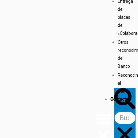
Entrega
de
placas
de
«Colabora
Otros
reconocim
del
Banco
Reconoci
al
Buscar
Banco
Contactar