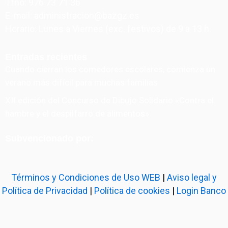
Tfno: 976 73 71 36
E-mail: administracion@bazgz.es
Horario: Lunes a Viernes (exc. festivos) de 9 a 13 h.
Entradas recientes
Cuando cierran los comedores escolares, comienza un
verano más difícil para muchas familias
XII edición del Concurso de Dibujo Solidario «Contra el
hambre y el despilfarro de alimentos»
Subvencionado por:
Términos y Condiciones de Uso WEB
|
Aviso legal y
Política de Privacidad
|
Política de cookies
|
Login Banco