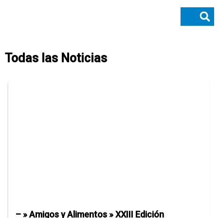
Ir
al
contenido
Donaciones y legados
Todas las Noticias
– » Amigos y Alimentos » XXIII Edición